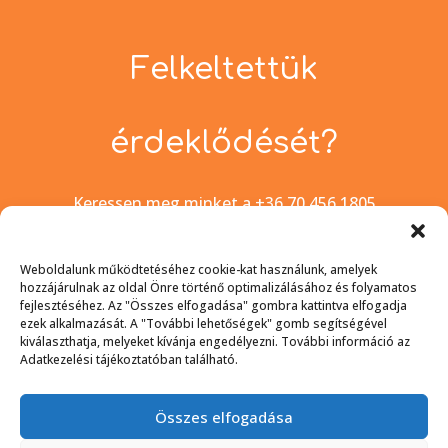
Felkeltettük
érdeklődését?
Keressen meg minket a +36 70 456 1805
telefonszámon, az
info@panoramablog.eu
e-mail címen, vagy kapcsolati oldalunkon
Weboldalunk működtetéséhez cookie-kat használunk, amelyek
keresztül.
hozzájárulnak az oldal Önre történő optimalizálásához és folyamatos
fejlesztéséhez. Az "Összes elfogadása" gombra kattintva elfogadja
ezek alkalmazását. A "További lehetőségek" gomb segítségével
kapcsolat felvétele
kiválaszthatja, melyeket kívánja engedélyezni. További információ az
Adatkezelési tájékoztatóban található.
Összes elfogadása