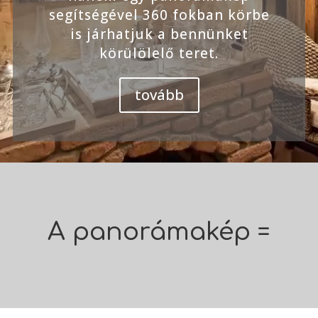
segítségével 360 fokban körbe
is járhatjuk a bennünket
körülölelő teret.
tovább
A panorámakép =