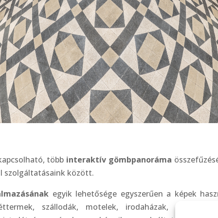
kapcsolható, több
interaktív gömbpanoráma
összefűzésé
l szolgáltatásaink között.
almazásának
egyik lehetősége egyszerűen a képek hasz
éttermek, szállodák, motelek, irodaházak, múzeumok, 