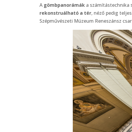
A
gömbpanorámák
a számítástechnika 
rekonstruálható a tér
, néző pedig telj
Szépművészeti Múzeum Reneszánsz csar