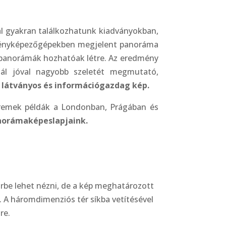
al gyakran találkozhatunk kiadványokban,
s fényképezőgépekben megjelent panoráma
sú panorámák hozhatóak létre. Az eredmény
ál jóval nagyobb szeletét megmutató,
 látványos és információgazdag kép.
remek példák a Londonban, Prágában és
orámaképeslapjaink.
örbe lehet nézni, de a kép meghatározott
 A háromdimenziós tér síkba vetítésével
re.