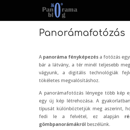
Panorámafotózás
A
panoráma fényképezés
a fotózás egy
bár a látvány, a tér minél teljesebb me
vágyunk, a digitális technológiák fej
tökéletes megvalósításhoz.
A panorámafotózás lényege több kép eg
egy új kép létrehozása. A gyakorlatb
típusát különböztetjük meg aszerint, h
fedi le a felvétel, ez alapján
r
gömbpanorámákról
beszélünk.