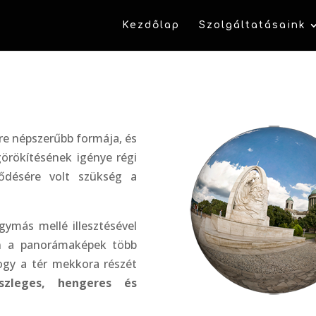
Kezdőlap
Szolgáltatásaink
re népszerűbb formája, és
görökítésének igénye régi
lődésére volt szükség a
ymás mellé illesztésével
an a panorámaképek több
ogy a tér mekkora részét
észleges, hengeres és