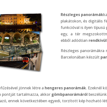
Részleges panorámák
k
plakátokon, és digitáli
funkcióval is ilyen típu
egy, a tér megszokottn
ebből adódóan
rendkívül
Részleges panorámákra 
Barcelonában készült
pan
fűzésével jönnek létre a
hengeres panorámák
. Ezeknél k
 pontját tartalmazza, akkor
gömbpanorámáról
beszélünk.
azó, ennek következtében egyedi, torzított kép hozható lét