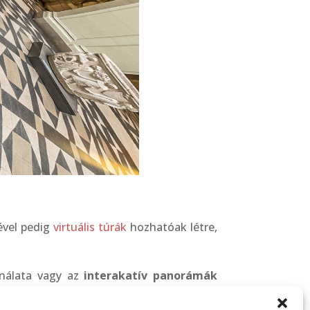
vel pedig
virtuális túrák
hozhatóak létre,
nálata vagy az
interakatív panorámák
galériák, eladó ingatlanok, üzletek,