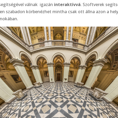
segítségével válnak igazán
interaktívvá
. Szoftverek segít
esen szabadon körbenézhet mintha csak ott állna azon a hely
nokában.