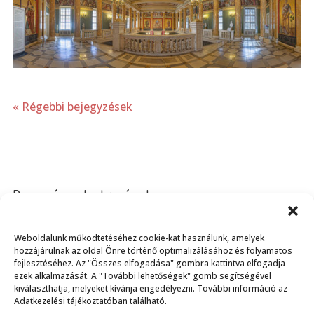
« Régebbi bejegyzések
Panoráma helyszínek
Ausztria
Weboldalunk működtetéséhez cookie-kat használunk, amelyek
Magyarország
hozzájárulnak az oldal Önre történő optimalizálásához és folyamatos
Budapest
fejlesztéséhez. Az "Összes elfogadása" gombra kattintva elfogadja
ezek alkalmazását. A "További lehetőségek" gomb segítségével
Vidék
kiválaszthatja, melyeket kívánja engedélyezni. További információ az
Adatkezelési tájékoztatóban található.