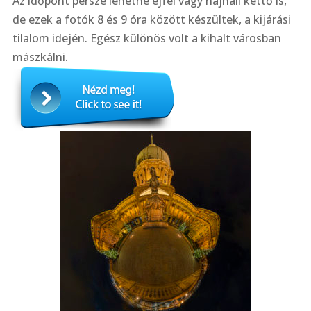
Az időpont persze lehetne éjfél vagy hajnali kettő is,
de ezek a fotók 8 és 9 óra között készültek, a kijárási
tilalom idején. Egész különös volt a kihalt városban
mászkálni.